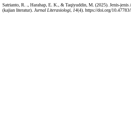
Satrianto, R. ., Harahap, E. K., & Taqiyuddin, M. (2025). Jenis-je
(kajian literatur).
Jurnal Literasiologi
,
14
(4). https://doi.org/10.47783