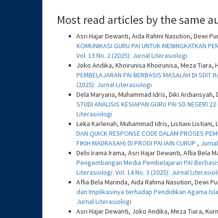
Most read articles by the same a
Asri Hajar Dewanti, Aida Rahmi Nasution, Dewi P
KOMUNIKASI GURU PAI UNTUK MENINGKATKAN PE
Vol. 13 No. 2 (2025): Jurnal Literasiologi
Joko Andika, Khoirunisa Khoirunisa, Meza Tia
PEMBELAJARAN PAI BERBASIS MASALAH DI SDIT 
(2025): Jurnal Literasiologi
Dela Maryana, Muhammad Idris, Diki Ardiansyah, D
STUDI ANALISIS KESIAPAN GURU PAI SD NEGERI 
Literasiologi
Leka Karlenah, Muhammad Idris, Listiani Listiani, 
DAN QUICK RESPONSE CODE DALAM PROSES PEMB
FIKIH MADRASAH) DI PRODI PAI IAIN CURUP
,
Jurnal
Debi Irama Irama, Asri Hajar Dewanti, Aflia Bela 
Pengembangan Media Pembelajaran PAI Berbasis 
Literasiologi: Vol. 14 No. 3 (2025): Jurnal Literasio
Aflia Bela Marinda, Aida Rahma Nasution, Dewi P
dan Implikasinya terhadap Pendidikan Agama Isl
Jurnal Literasiologi
Asri Hajar Dewanti, Joko Andika, Meza Tiara, Kur