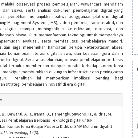
 melalui observasi proses pembelajaran, wawancara mendalam
 dan siswa, serta analisis dokumen pembelajaran digital yang
Hasil penelitian menunjukkan bahwa penggunaan platform digital
ning Management System (LMS), video pembelajaran interaktif, dan
is digital mampu meningkatkan keterlibatan, motivasi, dan
onsep siswa. Guru memanfaatkan teknologi untuk memperkaya
permudah evaluasi, serta memfasilitasi pembelajaran mandiri.
elitian juga menemukan hambatan berupa keterbatasan akses
riasi kemampuan literasi digital siswa, dan kesiapan guru dalam
dia digital. Secara keseluruhan, inovasi pembelajaran berbasis
igital terbukti memberikan dampak positif terhadap kompetensi
a, meskipun membutuhkan dukungan infrastruktur dan peningkatan
guru. Penelitian ini memberikan implikasi penting bagi
 strategi pembelajaran inovatif di era digital.
e
te
s
. B., Dewanti, A. H., Irama, D., Hamengkubuwono, H., & Idris, M.
ovasi Pembelajaran Berbasis Teknologi Digital untuk
kan Kompetensi Belajar Peserta Didik di SMP Muhammdiyah 1
nal Literasiologi
,
14
(3).