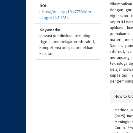
dikumpulkan
DOI:
dengan guru
https://doi.org/10.47783/literas
digunakan. 
iologi.v14i3.1054
seperti Lear
aplikasi ku
Keywords:
pemahaman k
inovasi pendidikan, teknologi
materi, mem
digital, pembelajaran interaktif,
Namun, pen
kompetensi belajar, penelitian
internet, va
kualitatif
merancang me
teknologi d
belajar sisw
kapasitas 
pengembangan
Articl
How to Ci
Detail
Marinda, A
(2025). In
Meningkat
Curup.
Jur