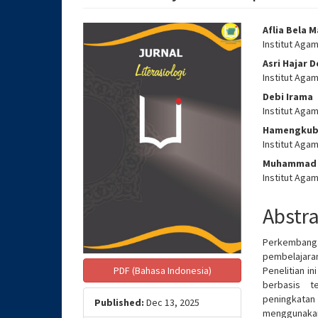
Article
Main
Aflia Bela 
Institut Aga
Sidebar
Articl
Asri Hajar 
Conte
Institut Aga
Debi Irama
Institut Aga
Hamengku
Institut Aga
Muhammad 
Institut Aga
Abstr
Perkembang
pembelajara
Penelitian i
PDF (Bahasa Indonesia)
berbasis te
peningkata
Published:
Dec 13, 2025
menggunaka