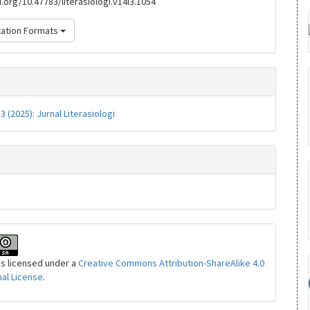
i.org/10.47783/literasiologi.v14i3.1054
tation Formats
 3 (2025): Jurnal Literasiologi
is licensed under a
Creative Commons Attribution-ShareAlike 4.0
nal License
.