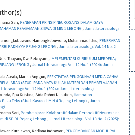
uthor(s)
urnama Sari,
PENERAPAN PRINSIP NEUROSAINS DALAM GAYA
MAHAMAN KEAGAMAAN SISWA DI MIN 1 LEBONG
,
Jurnal Literasiologi:
ra, Hamengkubuwono Hamengkubuwono, Muhammad Idris,
PENERAPAN
RABBI RADHIYYA REJANG LEBONG
,
Jurnal Literasiologi: Vol. 14 No. 2
esi Triayani, Dwi Febriyanti,
IMPLEMENTASI KURIKULUM MERDEKA;
22 REJANG LEBONG
,
Jurnal Literasiologi: Vol. 12 No. 1 (2024): Jurnal
Lala Ausila, Marisa Anggun,
EFEKTIVITAS PENGGUNAAN MEDIA CANVA
ELAJARAN (STUDI PADA MATA KULIAH MATERI DAN PEMBELAJARAN
 Literasiologi: Vol. 12 No. 1 (2024): Jurnal Literasiologi
Marinda, Epa Kristina, Aida Rahmi Nasution,
Hambatan
Buku Teks (Studi Kasus di MIN 4 Rejang Lebong)
,
Jurnal
logi
urnama Sari,
Pembelajaran Kolaboratif dalam Perspektif Neurosains
am di SD 91 Rejang Lebong
,
Jurnal Literasiologi: Vol. 13 No. 2 (2025):
niawan Kurniawan, Karliana Indrawari,
PENGEMBANGAN MODUL PAI