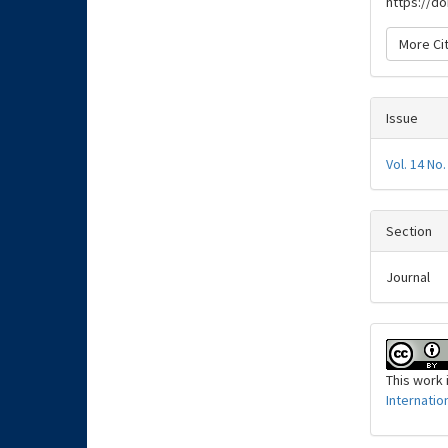
https://do
More Ci
Issue
Vol. 14 No.
Section
Journal
This work 
Internatio