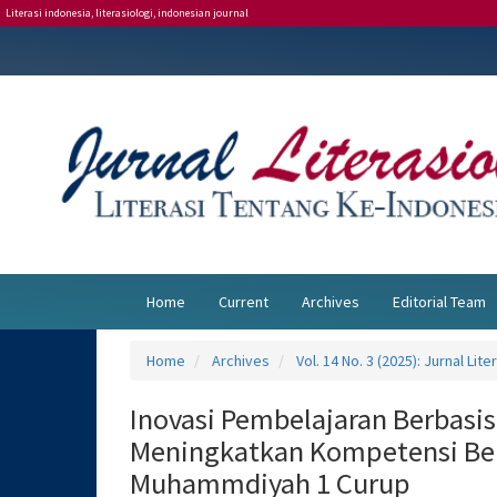
Literasi indonesia, literasiologi, indonesian journal
Main
Navigation
Main
Content
Sidebar
Home
Current
Archives
Editorial Team
Home
Archives
Vol. 14 No. 3 (2025): Jurnal Lite
Inovasi Pembelajaran Berbasis
Meningkatkan Kompetensi Bela
Muhammdiyah 1 Curup