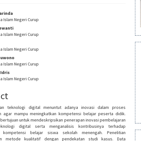
Marinda
ma Islam Negeri Curup
e
Dewanti
nt
ma Islam Negeri Curup
ma Islam Negeri Curup
buwono
ma Islam Negeri Curup
Idris
ma Islam Negeri Curup
act
an teknologi digital menuntut adanya inovasi dalam proses
n agar mampu meningkatkan kompetensi belajar peserta didik.
ni bertujuan untuk mendeskripsikan penerapan inovasi pembelajaran
knologi digital serta menganalisis kontribusinya terhadap
n kompetensi belajar siswa sekolah menengah. Penelitian
n metode kualitatif dengan pendekatan studi kasus. Data