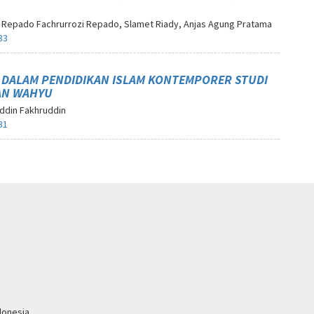
 Repado Fachrurrozi Repado, Slamet Riady, Anjas Agung Pratama
33
L DALAM PENDIDIKAN ISLAM KONTEMPORER STUDI
DAN WAHYU
uddin Fakhruddin
31
donesia