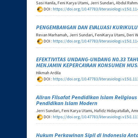
Sasi Hanila, Feni Karya Utami, Jerri Sundari, Abdul Rah
DOI :
https://doi.org/10.47783/literasiologi.v15i1.11
PENGEMBANGAN DAN EVALUASI KURIKULUM
Revan Marhamah, Jerri Sundari, FeniKarya Utami, Deri
DOI :
https://doi.org/10.47783/literasiologi.v15i1.11
EFEKTIVITAS UNDANG-UNDANG N0.33 TAHU
MENJAMIN KEPERCAYAAN KONSUMEN MUS
Hikmah Ardila
DOI :
https://doi.org/10.47783/literasiologi.v15i1.11
Aliran Filsafat Pendidikan Islam Religio
Pendidikan Islam Modern
Jerri Sundari, Feni Karya Utami, Hafidz Hidayatullah, A
DOI :
https://doi.org/10.47783/literasiologi.v15i1.11
Hukum Perkawinan Sipil di Indonesia An