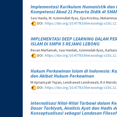
Implementasi Kurikulum Humanistik dan
Kompetensi Abad 21 Peserta Didik di SMA
Sasi Hanila, M. Azimmullah Ilyas, Epa Kristina, Muhammad
DOI :
https://doi.org/10.47783/literasiologi.v15i1.11
IMPLEMENTASI DEEP LEARNING DALAM P
ISLAM DI SMPN 5 REJANG LEBONG
Revan Marhamah, Sasi Hanilah, Azimmulah Ilyas, Karlian
DOI :
https://doi.org/10.47783/literasiologi.v15i1.11
Hukum Perkawinan Islam di Indonesia: Ka
dan Akibat Hukum Perkawinan
M Apriansyah Topan, Lendrawati Lendrawati, R.A Mariska 
DOI :
https://doi.org/10.47783/literasiologi.v15i1.11
Internalisasi Nilai-Nilai Tarbawi dalam Ke
Dasar Tarbiyah, Analisis Ayat dan Hadis 
Konseptualisasi sebagai Landasan Filoso