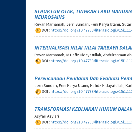
STRUKTUR OTAK, TINGKAH LAKU MANUSIA
NEUROSAINS
Revan Marhamah, Jerri Sundari, Feni Karya Utami, Sutar
DOI :
https://doi.org/10.47783/literasiologi.v15i1.11
INTERNALISASI NILAI-NILAI TARBAWI DAL
Revan Marhamah, M.Hafiz Hidayatullah, Abdulrahman A
DOI :
https://doi.org/10.47783/literasiologi.v15i1.11
Perencanaan Penilaian Dan Evaluasi Pem
Jerri Sundari, Feni Karya Utami, Hafidz Hidayatullah, Ka
DOI :
https://doi.org/10.47783/literasiologi.v15i1.11
TRANSFORMASI KEBIJAKAN HUKUM DALAM 
Asy'ari Asy'ari
DOI :
https://doi.org/10.47783/literasiologi.v15i1.11