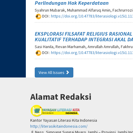
Perlindungan Hak Keperdataan
Syahrun Mubarak, Muhammad Alfaruq Amin, Fachrurrozi
DOI :
https://doi.org/10.47783/literasiologi.v15i1.11
EKSPLORASI FILSAFAT RELIGIUS RASIONA
KUALITATIF TERHADAP INTEGRASI AKAL 
Sasi Hanila, Revan Marhamah, Amrullah Amrullah, Fakhr
DOI :
https://doi.org/10.47783/literasiologi.v15i1.11
View All Issues
Alamat Redaksi
Kantor Yayasan Literasi Kita Indonesia
http://literasikitaindonesia.com/
Jl. Ness, Simpang Sungai Muaro Jambi – Provinsi Jambi In