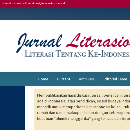
Literasi indonesia, literasiologi, indonesian journal
Main
Navigation
Main
Content
Sidebar
Home
Current
Archives
Editorial Team
Mempublikasikan hasil diskusi literasi, penelitian lit
ada di Indonesia, atau pendidikan, sosial budaya Indo
menarik untuk memperkenalkan Indonesia ke seluruh d
ramah dan damai walaupun hidup dengan keberagama
kesatuan “bhineka tunggal ika” yang tertulis dan terpu