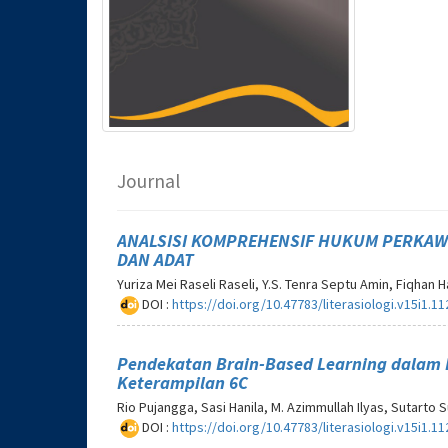
Journal
ANALSISI KOMPREHENSIF HUKUM PERKAW
DAN ADAT
Yuriza Mei Raseli Raseli, Y.S. Tenra Septu Amin, Fiqhan H
DOI :
https://doi.org/10.47783/literasiologi.v15i1.11
Pendekatan Brain-Based Learning dalam P
Keterampilan 6C
Rio Pujangga, Sasi Hanila, M. Azimmullah Ilyas, Sutarto 
DOI :
https://doi.org/10.47783/literasiologi.v15i1.11