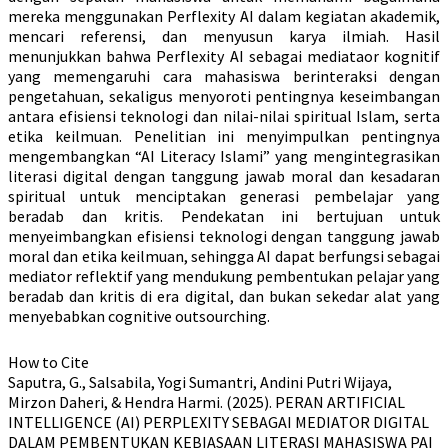
mereka menggunakan Perflexity AI dalam kegiatan akademik,
mencari referensi, dan menyusun karya ilmiah. Hasil
menunjukkan bahwa Perflexity AI sebagai mediataor kognitif
yang memengaruhi cara mahasiswa berinteraksi dengan
pengetahuan, sekaligus menyoroti pentingnya keseimbangan
antara efisiensi teknologi dan nilai-nilai spiritual Islam, serta
etika keilmuan. Penelitian ini menyimpulkan pentingnya
mengembangkan “AI Literacy Islami” yang mengintegrasikan
literasi digital dengan tanggung jawab moral dan kesadaran
spiritual untuk menciptakan generasi pembelajar yang
beradab dan kritis. Pendekatan ini bertujuan untuk
menyeimbangkan efisiensi teknologi dengan tanggung jawab
moral dan etika keilmuan, sehingga AI dapat berfungsi sebagai
mediator reflektif yang mendukung pembentukan pelajar yang
beradab dan kritis di era digital, dan bukan sekedar alat yang
menyebabkan cognitive outsourching.
Article
How to Cite
Saputra, G., Salsabila, Yogi Sumantri, Andini Putri Wijaya,
Details
Mirzon Daheri, & Hendra Harmi. (2025). PERAN ARTIFICIAL
INTELLIGENCE (AI) PERPLEXITY SEBAGAI MEDIATOR DIGITAL
DALAM PEMBENTUKAN KEBIASAAN LITERASI MAHASISWA PAI