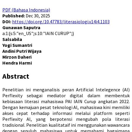
Article
PDF (Bahasa Indonesia)
Sidebar
Published:
Dec 30, 2025
DOI:
https://doi.org/10.47783/literasiologi.v14i4.1103
Main
Gunawan Saputra
a:1:{s:5:"en_US";s:10:"IAIN CURUP";}
Article
Salsabila
Yogi Sumantri
Content
Andini Putri Wijaya
Mirzon Daheri
Hendra Harmi
Abstract
Penelitian ini menganalisis peran Artificial Intelegence (AI)
Perflexity sebagai mediator digital dalam membentuk
kebiasaan literasi mahasiswa PAI IAIN Curup angkatan 2022.
Dengan kemajuan pesat teknologi AI, mahasiswa kini memiliki
akses cepat terhadap informasi melalui platform seperti
Perflexity AI, yang berpotensi mengubah pola literasi
tradisional. Penelitian kualitataif ini menggunakan wawancara
dengan sepuluh mahasiswa untuk memahami bagaimana