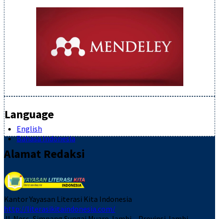
Language
English
Bahasa Indonesia
Alamat Redaksi
Kantor Yayasan Literasi Kita Indonesia
http://literasikitaindonesia.com/
Jl. Ness, Simpang Sungai Muaro Jambi – Provinsi Jambi