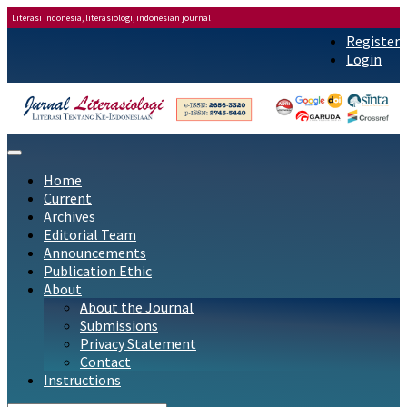
Literasi indonesia, literasiologi, indonesian journal
Register
Main
Login
Navigation
Main
Content
Sidebar
Toggle
navigation
Home
Current
Archives
Editorial Team
Announcements
Publication Ethic
About
About the Journal
Submissions
Privacy Statement
Contact
Instructions