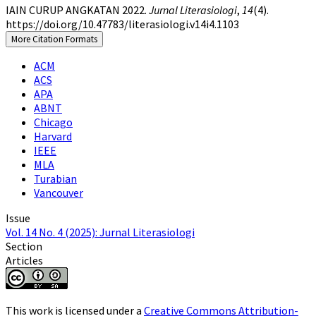
IAIN CURUP ANGKATAN 2022.
Jurnal Literasiologi
,
14
(4).
https://doi.org/10.47783/literasiologi.v14i4.1103
More Citation Formats
ACM
ACS
APA
ABNT
Chicago
Harvard
IEEE
MLA
Turabian
Vancouver
Issue
Vol. 14 No. 4 (2025): Jurnal Literasiologi
Section
Articles
This work is licensed under a
Creative Commons Attribution-