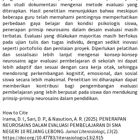
dan studi dokumentasi mengenai metode evaluasi yang
diterapkan. Hasil penelitian menunjukkan bahwa meskipun
beberapa guru telah memahami pentingnya memperhatikan
perbedaan gaya belajar dan kondisi psikologis siswa,
penerapan prinsip neurosains dalam desain evaluasi masih
terbatas. Evaluasi yang dilakukan mayoritas masih berfokus
pada ujian tulis dan tugas individu, dengan sedikit inovasi
seperti portofolio dan penilaian proyek. Diperlukan pelatihan
dan sosialisasi lebih lanjut mengenai konsep-konsep
neurosains agar evaluasi pembelajaran di sekolah ini dapat
lebih adaptif dan sesuai dengan cara kerja otak, sehingga
mendorong perkembangan kognitif, emosional, dan sosial
siswa secara lebih maksimal. Penelitian ini diharapkan dapat
memberikan kontribusi bagi pengembangan evaluasi
pembelajaran yang lebih berpusat pada siswa dan mendukung
prinsip-prinsip neurosains dalam pendidikan.
Article
How to Cite
Irama, D. I., Sari, D. P., & Nasution, A. R. (2025). PENERAPAN
Details
NEUROSAINS DALAM EVALUASI PEMBELAJARAN DI SMA
NEGERI 10 REJANG LEBONG.
Jurnal Literasiologi
,
13
(2).
https://doi.org/10.47783/literasiologi.v13i2.915