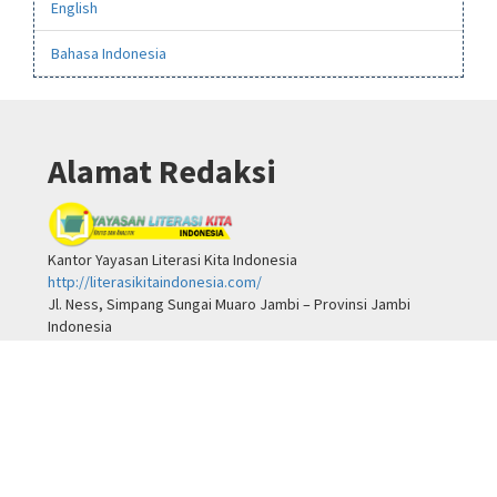
English
Bahasa Indonesia
Alamat Redaksi
Kantor Yayasan Literasi Kita Indonesia
http://literasikitaindonesia.com/
Jl. Ness, Simpang Sungai Muaro Jambi – Provinsi Jambi
Indonesia
Post Code : 23952.
Email:
info@literasikitaindonesia.com
dan
sumarto.manajemeno@gmail.com
WA/SMS: 0821-3694-9568 (Sumarto)
This work is licensed under a
Creative Commons Attribution-