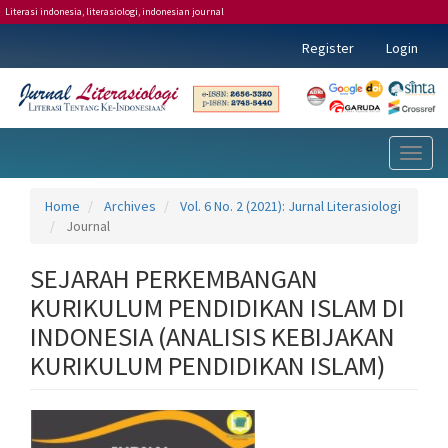
Literasi indonesia, literasiologi, indonesian journal
Main
Register
Login
Navigation
Main
Content
Sidebar
Toggl
naviga
Home
Archives
Vol. 6 No. 2 (2021): Jurnal Literasiologi
Journal
SEJARAH PERKEMBANGAN
KURIKULUM PENDIDIKAN ISLAM DI
INDONESIA (ANALISIS KEBIJAKAN
KURIKULUM PENDIDIKAN ISLAM)
Article