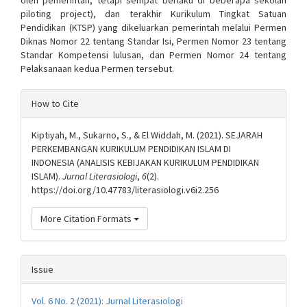
piloting project), dan terakhir Kurikulum Tingkat Satuan
Pendidikan (KTSP) yang dikeluarkan pemerintah melalui Permen
Diknas Nomor 22 tentang Standar Isi, Permen Nomor 23 tentang
Standar Kompetensi lulusan, dan Permen Nomor 24 tentang
Pelaksanaan kedua Permen tersebut.
Article
How to Cite
Details
Kiptiyah, M., Sukarno, S., & El Widdah, M. (2021). SEJARAH
PERKEMBANGAN KURIKULUM PENDIDIKAN ISLAM DI
INDONESIA (ANALISIS KEBIJAKAN KURIKULUM PENDIDIKAN
ISLAM).
Jurnal Literasiologi
,
6
(2).
https://doi.org/10.47783/literasiologi.v6i2.256
More Citation Formats
Issue
Vol. 6 No. 2 (2021): Jurnal Literasiologi