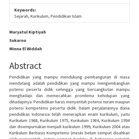
Keywords:
Sejarah, Kurikulum, Pendidikan Islam
Main
Maryatul Kiptiyah
Sukarno
Article
Minna El Widdah
Content
Abstract
Pendidikan yang mampu mendukung pembangunan di masa
mendatang adalah pendidikan yang mampu mengembangkan
potensi peserta didik sehingga yang bersangkutan mampu
menghadapi dan memecahkan promlema kehidupan yang
dihadapinya. Pendidikan harus menyentuh potensi nurani maupun
potensi kompetensi peserta didik. Dalam perjalanannya dunia
pendidikan Indonesia telah menerapkan enam kurikulum, yaitu
Kurikulum 1968, Kurikulum 1975, Kurikulum 1984, Kurikulum 1994
dan disempurnakan menjadi kurikulum 1999, Kurikulum 2004 atau
Kurikulum Berbasis Kompetensi (meski belum sempat disahkan
oleh pemerintah, tetapi sempat berlaku di beberapa sekolah