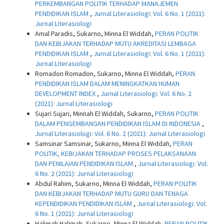
PERKEMBANGAN POLITIK TERHADAP MANAJEMEN
PENDIDIKAN ISLAM
,
Jurnal Literasiologi: Vol. 6 No. 1 (2021):
Jurnal Literasiologi
Amal Paradis, Sukarno, Minna El Widdah,
PERAN POLITIK
DAN KEBIJAKAN TERHADAP MUTU AKREDITASI LEMBAGA
PENDIDIKAN ISLAM
,
Jurnal Literasiologi: Vol. 6 No. 1 (2021):
Jurnal Literasiologi
Romadon Romadon, Sukarno, Minna El Widdah,
PERAN
PENDIDIKAN ISLAM DALAM MENINGKATKAN HUMAN
DEVELOPMENT INDEX
,
Jurnal Literasiologi: Vol. 6 No. 2
(2021): Jurnal Literasiologi
Sujari Sujari, Minnah El Widdah, Sukarno,
PERAN POLITIK
DALAM PENGEMBANGAN PENDIDIKAN ISLAM DI INDONESIA
,
Jurnal Literasiologi: Vol. 6 No. 2 (2021): Jurnal Literasiologi
Samsinar Samsinar, Sukarno, Minna El Widdah,
PERAN
POLITIK, KEBIJAKAN TERHADAP PROSES PELAKSANAAN
DAN PENILAIAN PENDIDIKAN ISLAM
,
Jurnal Literasiologi: Vol.
6 No. 2 (2021): Jurnal Literasiologi
Abdul Rahim, Sukarno, Minna El Widdah,
PERAN POLITIK
DAN KEBIJAKAN TERHADAP MUTU GURU DAN TENAGA
KEPENDIDIKAN PENDIDIKAN ISLAM
,
Jurnal Literasiologi: Vol.
6 No. 1 (2021): Jurnal Literasiologi
Halimah Halimah, Sukarno, Minna El Widdah,
PERAN POLITIK