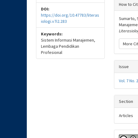
Articl
How to Ci
DOI:
Detail
https://doi.org/10.47783/literas
Sumarto, S
iologi.v7i2.283
Manajemen
Literasiolo
Keywords:
Sistem Informasi Manajemen,
More Ci
Lembaga Pendidikan
Profesional
Issue
Vol. 7 No. 
Section
Articles