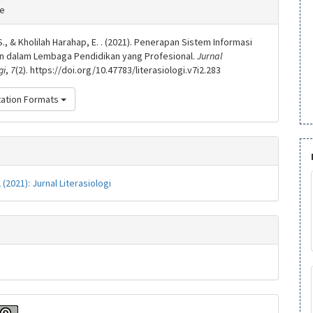
e
te
s
., & Kholilah Harahap, E. . (2021). Penerapan Sistem Informasi
 dalam Lembaga Pendidikan yang Profesional.
Jurnal
gi
,
7
(2). https://doi.org/10.47783/literasiologi.v7i2.283
tation Formats
2 (2021): Jurnal Literasiologi