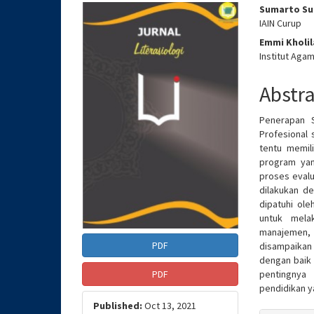
Article
Main
Sumarto S
IAIN Curup
Sidebar
Articl
Emmi Kholi
Conte
Institut Aga
Abstr
Penerapan 
Profesional
tentu memil
program yan
proses evalu
dilakukan de
dipatuhi ol
untuk mela
manajemen,
PDF
disampaikan
dengan baik 
pentingnya
PDF
pendidikan y
Published:
Oct 13, 2021