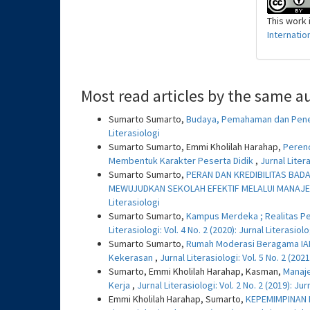
This work 
Internatio
Most read articles by the same a
Sumarto Sumarto,
Budaya, Pemahaman dan Pen
Literasiologi
Sumarto Sumarto, Emmi Kholilah Harahap,
Perenc
Membentuk Karakter Peserta Didik
,
Jurnal Litera
Sumarto Sumarto,
PERAN DAN KREDIBILITAS BAD
MEWUJUDKAN SEKOLAH EFEKTIF MELALUI MANAJ
Literasiologi
Sumarto Sumarto,
Kampus Merdeka ; Realitas P
Literasiologi: Vol. 4 No. 2 (2020): Jurnal Literasiolo
Sumarto Sumarto,
Rumah Moderasi Beragama IAI
Kekerasan
,
Jurnal Literasiologi: Vol. 5 No. 2 (2021
Sumarto, Emmi Kholilah Harahap, Kasman,
Manaj
Kerja
,
Jurnal Literasiologi: Vol. 2 No. 2 (2019): Jur
Emmi Kholilah Harahap, Sumarto,
KEPEMIMPINAN 