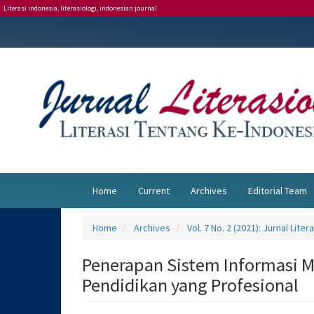
Literasi indonesia, literasiologi, indonesian journal
Main
Navigation
Main
Content
Sidebar
Home
Current
Archives
Editorial Team
Home
Archives
Vol. 7 No. 2 (2021): Jurnal Liter
Penerapan Sistem Informasi
Pendidikan yang Profesional