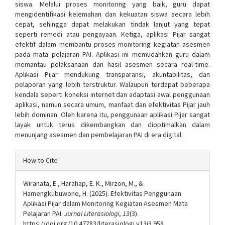
siswa. Melalui proses monitoring yang baik, guru dapat
mengidentifikasi kelemahan dan kekuatan siswa secara lebih
cepat, sehingga dapat melakukan tindak lanjut yang tepat
seperti remedi atau pengayaan. Ketiga, aplikasi Pijar sangat
efektif dalam membantu proses monitoring kegiatan asesmen
pada mata pelajaran PAI. Aplikasi ini memudahkan guru dalam
memantau pelaksanaan dan hasil asesmen secara real-time.
Aplikasi Pijar mendukung transparansi, akuntabilitas, dan
pelaporan yang lebih terstruktur. Walaupun terdapat beberapa
kendala seperti koneksi internet dan adaptasi awal penggunaan
aplikasi, namun secara umum, manfaat dan efektivitas Pijar jauh
lebih dominan. Oleh karena itu, penggunaan aplikasi Pijar sangat
layak untuk terus dikembangkan dan dioptimalkan dalam
menunjang asesmen dan pembelajaran PAI di era digital.
Article
How to Cite
Details
Wiranata, E., Harahap, E. K., Mirzon, M., &
Hamengkubuwono, H. (2025). Efektivitas Penggunaan
Aplikasi Pijar dalam Monitoring Kegiatan Asesmen Mata
Pelajaran PAI.
Jurnal Literasiologi
,
13
(3).
https://doi.org/10.47783/literasiologi.v13i3.958