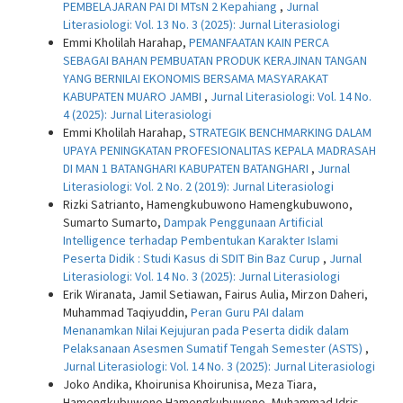
PEMBELAJARAN PAI DI MTsN 2 Kepahiang
,
Jurnal
Literasiologi: Vol. 13 No. 3 (2025): Jurnal Literasiologi
Emmi Kholilah Harahap,
PEMANFAATAN KAIN PERCA
SEBAGAI BAHAN PEMBUATAN PRODUK KERAJINAN TANGAN
YANG BERNILAI EKONOMIS BERSAMA MASYARAKAT
KABUPATEN MUARO JAMBI
,
Jurnal Literasiologi: Vol. 14 No.
4 (2025): Jurnal Literasiologi
Emmi Kholilah Harahap,
STRATEGIK BENCHMARKING DALAM
UPAYA PENINGKATAN PROFESIONALITAS KEPALA MADRASAH
DI MAN 1 BATANGHARI KABUPATEN BATANGHARI
,
Jurnal
Literasiologi: Vol. 2 No. 2 (2019): Jurnal Literasiologi
Rizki Satrianto, Hamengkubuwono Hamengkubuwono,
Sumarto Sumarto,
Dampak Penggunaan Artificial
Intelligence terhadap Pembentukan Karakter Islami
Peserta Didik : Studi Kasus di SDIT Bin Baz Curup
,
Jurnal
Literasiologi: Vol. 14 No. 3 (2025): Jurnal Literasiologi
Erik Wiranata, Jamil Setiawan, Fairus Aulia, Mirzon Daheri,
Muhammad Taqiyuddin,
Peran Guru PAI dalam
Menanamkan Nilai Kejujuran pada Peserta didik dalam
Pelaksanaan Asesmen Sumatif Tengah Semester (ASTS)
,
Jurnal Literasiologi: Vol. 14 No. 3 (2025): Jurnal Literasiologi
Joko Andika, Khoirunisa Khoirunisa, Meza Tiara,
Hamengkubuwono Hamengkubuwono, Muhammad Idris,