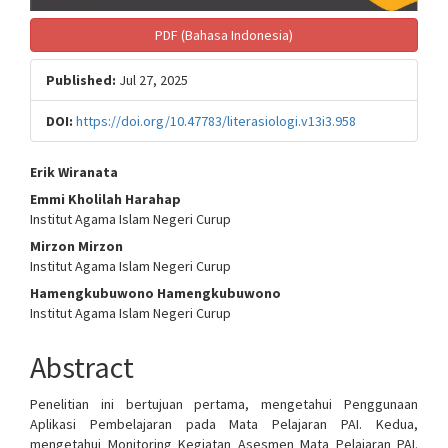
PDF (Bahasa Indonesia)
Published:
Jul 27, 2025
DOI:
https://doi.org/10.47783/literasiologi.v13i3.958
Main
Erik Wiranata
Emmi Kholilah Harahap
Article
Institut Agama Islam Negeri Curup
Content
Mirzon Mirzon
Institut Agama Islam Negeri Curup
Hamengkubuwono Hamengkubuwono
Institut Agama Islam Negeri Curup
Abstract
Penelitian ini bertujuan pertama, mengetahui Penggunaan
Aplikasi Pembelajaran pada Mata Pelajaran PAI. Kedua,
mengetahui Monitoring Kegiatan Asesmen Mata Pelajaran PAI.