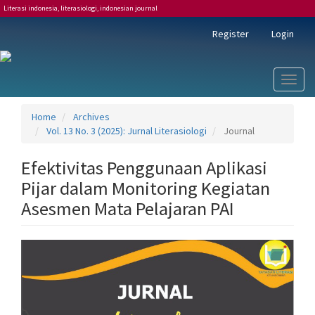
Literasi indonesia, literasiologi, indonesian journal
Main
Register
Login
Navigation
Main
Content
Sidebar
Toggl
naviga
Home
Archives
Vol. 13 No. 3 (2025): Jurnal Literasiologi
Journal
Efektivitas Penggunaan Aplikasi
Pijar dalam Monitoring Kegiatan
Asesmen Mata Pelajaran PAI
Article
Sidebar