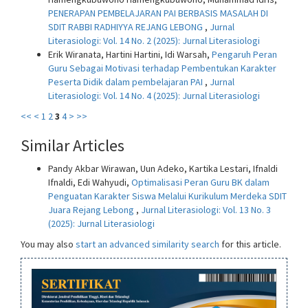
PENERAPAN PEMBELAJARAN PAI BERBASIS MASALAH DI
SDIT RABBI RADHIYYA REJANG LEBONG
,
Jurnal
Literasiologi: Vol. 14 No. 2 (2025): Jurnal Literasiologi
Erik Wiranata, Hartini Hartini, Idi Warsah,
Pengaruh Peran
Guru Sebagai Motivasi terhadap Pembentukan Karakter
Peserta Didik dalam pembelajaran PAI
,
Jurnal
Literasiologi: Vol. 14 No. 4 (2025): Jurnal Literasiologi
<<
<
1
2
3
4
>
>>
Similar Articles
Pandy Akbar Wirawan, Uun Adeko, Kartika Lestari, Ifnaldi
Ifnaldi, Edi Wahyudi,
Optimalisasi Peran Guru BK dalam
Penguatan Karakter Siswa Melalui Kurikulum Merdeka SDIT
Juara Rejang Lebong
,
Jurnal Literasiologi: Vol. 13 No. 3
(2025): Jurnal Literasiologi
You may also
start an advanced similarity search
for this article.