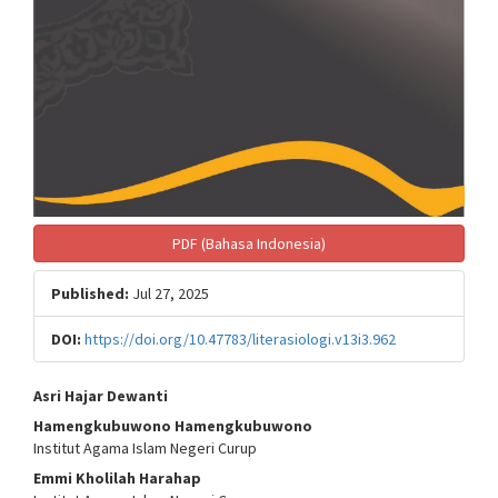
PDF (Bahasa Indonesia)
Published:
Jul 27, 2025
DOI:
https://doi.org/10.47783/literasiologi.v13i3.962
Main
Asri Hajar Dewanti
Hamengkubuwono Hamengkubuwono
Article
Institut Agama Islam Negeri Curup
Content
Emmi Kholilah Harahap