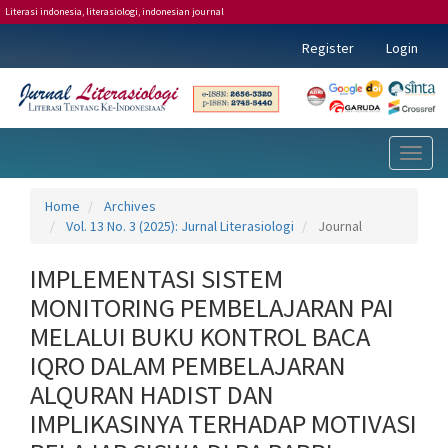
Literasi indonesia, literasiologi, indonesian journal
Main
Register
Login
Navigation
Main
Content
Sidebar
Toggl
naviga
Home
Archives
Vol. 13 No. 3 (2025): Jurnal Literasiologi
Journal
IMPLEMENTASI SISTEM
MONITORING PEMBELAJARAN PAI
MELALUI BUKU KONTROL BACA
IQRO DALAM PEMBELAJARAN
ALQURAN HADIST DAN
IMPLIKASINYA TERHADAP MOTIVASI