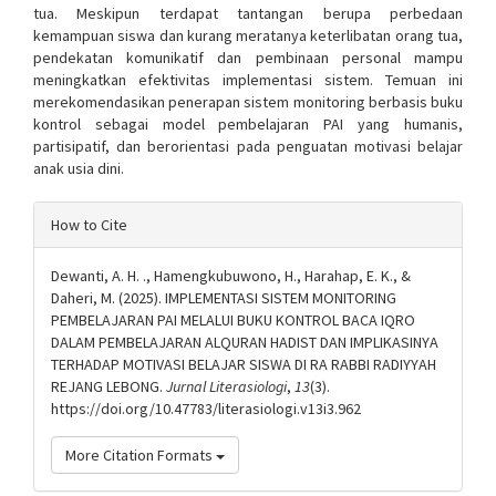
tua. Meskipun terdapat tantangan berupa perbedaan
kemampuan siswa dan kurang meratanya keterlibatan orang tua,
pendekatan komunikatif dan pembinaan personal mampu
meningkatkan efektivitas implementasi sistem. Temuan ini
merekomendasikan penerapan sistem monitoring berbasis buku
kontrol sebagai model pembelajaran PAI yang humanis,
partisipatif, dan berorientasi pada penguatan motivasi belajar
anak usia dini.
Article
How to Cite
Details
Dewanti, A. H. ., Hamengkubuwono, H., Harahap, E. K., &
Daheri, M. (2025). IMPLEMENTASI SISTEM MONITORING
PEMBELAJARAN PAI MELALUI BUKU KONTROL BACA IQRO
DALAM PEMBELAJARAN ALQURAN HADIST DAN IMPLIKASINYA
TERHADAP MOTIVASI BELAJAR SISWA DI RA RABBI RADIYYAH
REJANG LEBONG.
Jurnal Literasiologi
,
13
(3).
https://doi.org/10.47783/literasiologi.v13i3.962
More Citation Formats