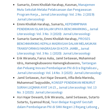
Sumarto, Emmi Kholilah Harahap, Kasman,
Manajemen
Mutu Sekolah Melalui Pelaksanaan dan Pengawasan
Program Kerja
,
Jurnal Literasiologi: Vol. 2 No. 2 (2019):
Jurnal Literasiologi
Emmi Kholilah Harahap, Sumarto,
KEPEMIMPINAN
PENDIDIKAN ISLAM DALAM UPAYA BENCHMARKING
,
Jurnal
Literasiologi: Vol. 3 No. 3 (2020): Jurnal Literasiologi
Sumarto Sumarto, Emmi Kholilah Harahap,
PROSES
BENCHMARKING KEPALA MADRASAH DALAM MELAKUKAN
TRANSFORMASI MADRASAH DI KOTA JAMBI
,
Jurnal
Literasiologi: Vol. 3 No. 1 (2020): Jurnal Literasiologi
Erik Wiranata, Fairus Aulia, Jamil Setiawan, Muhammad
Idris, Hamengkubuwono Hamengkubuwono,
Tantangan
dan Peluang Inovasi Pembelajaran PAI di Era Digitalisasi
,
Jurnal Literasiologi: Vol. 14 No. 3 (2025): Jurnal Literasiologi
Jamil Setiawan, Asri Hajar Dewanti, Aflia Bela Marinda,
Muhammad Taqiyuddin,
KONSEP PENDIDIKAN MENURUT
SURAH LUQMAN AYAT 14-15
,
Jurnal Literasiologi: Vol. 13
No. 3 (2025): Jurnal Literasiologi
Asri Hajar Dewanti, Erik Wiranata, Jamil Setiawan, Sutarto
Sutarto, Syamsul Rizal,
Teori Belajar Kognitif Gestalt
dalam Pembelajaran PAI di SMA Negeri 2 Rejang Lebong
,