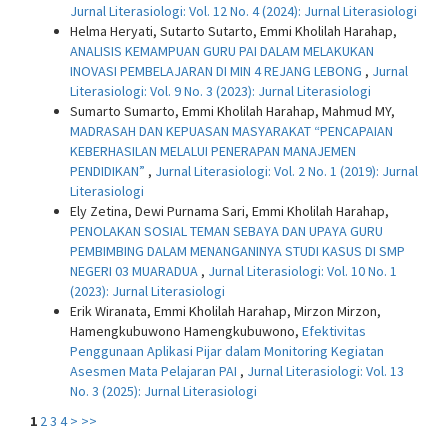
Jurnal Literasiologi: Vol. 12 No. 4 (2024): Jurnal Literasiologi
Helma Heryati, Sutarto Sutarto, Emmi Kholilah Harahap,
ANALISIS KEMAMPUAN GURU PAI DALAM MELAKUKAN
INOVASI PEMBELAJARAN DI MIN 4 REJANG LEBONG
,
Jurnal
Literasiologi: Vol. 9 No. 3 (2023): Jurnal Literasiologi
Sumarto Sumarto, Emmi Kholilah Harahap, Mahmud MY,
MADRASAH DAN KEPUASAN MASYARAKAT “PENCAPAIAN
KEBERHASILAN MELALUI PENERAPAN MANAJEMEN
PENDIDIKAN”
,
Jurnal Literasiologi: Vol. 2 No. 1 (2019): Jurnal
Literasiologi
Ely Zetina, Dewi Purnama Sari, Emmi Kholilah Harahap,
PENOLAKAN SOSIAL TEMAN SEBAYA DAN UPAYA GURU
PEMBIMBING DALAM MENANGANINYA STUDI KASUS DI SMP
NEGERI 03 MUARADUA
,
Jurnal Literasiologi: Vol. 10 No. 1
(2023): Jurnal Literasiologi
Erik Wiranata, Emmi Kholilah Harahap, Mirzon Mirzon,
Hamengkubuwono Hamengkubuwono,
Efektivitas
Penggunaan Aplikasi Pijar dalam Monitoring Kegiatan
Asesmen Mata Pelajaran PAI
,
Jurnal Literasiologi: Vol. 13
No. 3 (2025): Jurnal Literasiologi
1
2
3
4
>
>>