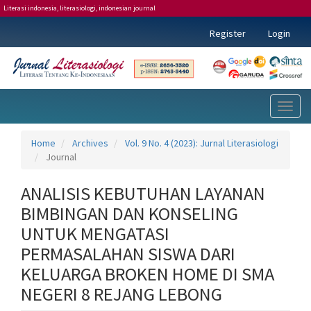
Literasi indonesia, literasiologi, indonesian journal
Main
Register
Login
Navigation
Main
Content
Sidebar
Toggl
naviga
Home
Archives
Vol. 9 No. 4 (2023): Jurnal Literasiologi
Journal
ANALISIS KEBUTUHAN LAYANAN
BIMBINGAN DAN KONSELING
UNTUK MENGATASI
PERMASALAHAN SISWA DARI
KELUARGA BROKEN HOME DI SMA
NEGERI 8 REJANG LEBONG