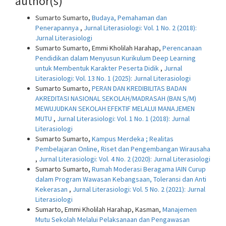
author(s)
Sumarto Sumarto,
Budaya, Pemahaman dan
Penerapannya
,
Jurnal Literasiologi: Vol. 1 No. 2 (2018):
Jurnal Literasiologi
Sumarto Sumarto, Emmi Kholilah Harahap,
Perencanaan
Pendidikan dalam Menyusun Kurikulum Deep Learning
untuk Membentuk Karakter Peserta Didik
,
Jurnal
Literasiologi: Vol. 13 No. 1 (2025): Jurnal Literasiologi
Sumarto Sumarto,
PERAN DAN KREDIBILITAS BADAN
AKREDITASI NASIONAL SEKOLAH/MADRASAH (BAN S/M)
MEWUJUDKAN SEKOLAH EFEKTIF MELALUI MANAJEMEN
MUTU
,
Jurnal Literasiologi: Vol. 1 No. 1 (2018): Jurnal
Literasiologi
Sumarto Sumarto,
Kampus Merdeka ; Realitas
Pembelajaran Online, Riset dan Pengembangan Wirausaha
,
Jurnal Literasiologi: Vol. 4 No. 2 (2020): Jurnal Literasiologi
Sumarto Sumarto,
Rumah Moderasi Beragama IAIN Curup
dalam Program Wawasan Kebangsaan, Toleransi dan Anti
Kekerasan
,
Jurnal Literasiologi: Vol. 5 No. 2 (2021): Jurnal
Literasiologi
Sumarto, Emmi Kholilah Harahap, Kasman,
Manajemen
Mutu Sekolah Melalui Pelaksanaan dan Pengawasan