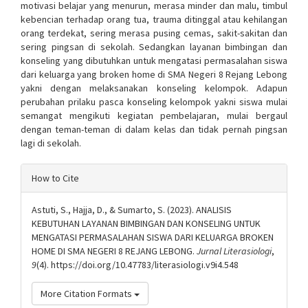
motivasi belajar yang menurun, merasa minder dan malu, timbul
kebencian terhadap orang tua, trauma ditinggal atau kehilangan
orang terdekat, sering merasa pusing cemas, sakit-sakitan dan
sering pingsan di sekolah. Sedangkan layanan bimbingan dan
konseling yang dibutuhkan untuk mengatasi permasalahan siswa
dari keluarga yang broken home di SMA Negeri 8 Rejang Lebong
yakni dengan melaksanakan konseling kelompok. Adapun
perubahan prilaku pasca konseling kelompok yakni siswa mulai
semangat mengikuti kegiatan pembelajaran, mulai bergaul
dengan teman-teman di dalam kelas dan tidak pernah pingsan
lagi di sekolah.
Article
How to Cite
Details
Astuti, S., Hajja, D., & Sumarto, S. (2023). ANALISIS
KEBUTUHAN LAYANAN BIMBINGAN DAN KONSELING UNTUK
MENGATASI PERMASALAHAN SISWA DARI KELUARGA BROKEN
HOME DI SMA NEGERI 8 REJANG LEBONG.
Jurnal Literasiologi
,
9
(4). https://doi.org/10.47783/literasiologi.v9i4.548
More Citation Formats