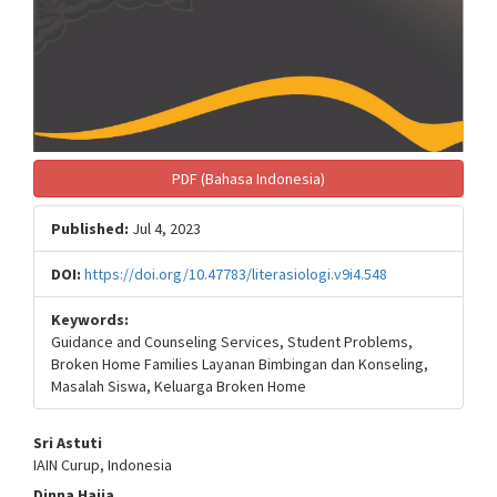
PDF (Bahasa Indonesia)
Published:
Jul 4, 2023
DOI:
https://doi.org/10.47783/literasiologi.v9i4.548
Keywords:
Guidance and Counseling Services, Student Problems,
Broken Home Families Layanan Bimbingan dan Konseling,
Masalah Siswa, Keluarga Broken Home
Main
Sri Astuti
IAIN Curup, Indonesia
Article
Dinna Hajja