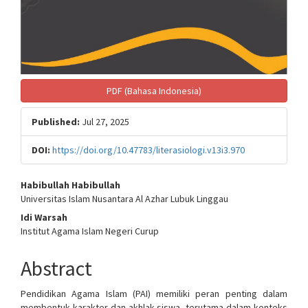
PDF (Bahasa Indonesia)
Published:
Jul 27, 2025
DOI:
https://doi.org/10.47783/literasiologi.v13i3.970
Main
Habibullah Habibullah
Universitas Islam Nusantara Al Azhar Lubuk Linggau
Article
Idi Warsah
Content
Institut Agama Islam Negeri Curup
Abstract
Pendidikan Agama Islam (PAI) memiliki peran penting dalam
membentuk karakter dan akhlak siswa, terutama dalam konteks