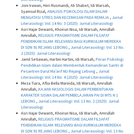
Joni Irawan, Heri Rusmandi, Ali Shabet, Idi Warsah,
Syamsul Rizal,
ANALISIS PSIKOLOGI ISLAM DALAM
MENGATASI STRES DAN KECEMASAN PADA REMAJA
,
Jurnal
Literasiologi: Vol. 14 No. 3 (2025): Jurnal Literasiologi
Asri Hajar Dewanti, Khoirun Nisa, Idi Warsah, Amrullah
Amrullah,
RELIGIUS PRAGMATISME DALAM FILSAFAT
PENDIDIKAN ISLAM: RELEVANSI BAGI KURIKULUM MERDEKA
DI SDN 91 REJANG LEBONG
,
Jurnal Literasiologi: Vol. 13 No.
2 (2025): Jurnal Literasiologi
Jamil Setiawan, Hartini Hartini, Idi Warsah,
Peran Psikologi
Pendidikan Islam dalam Membentuk Kemandirian Santri di
Pesantren Darul Ma’arif NU Rejang Lebong
,
Jurnal
Literasiologi: Vol. 14 No. 4 (2025): Jurnal Literasiologi
Meza Tiara, Aflia Bella Marinda, Idi Warsah, Amrullah
Amrullah,
KAJIAN AKSIOLOGIS DALAM PEMBENTUKAN
KARAKTER SISWA DALAM PEMBELAJARAN PAI DI MTS N 1
LEBONG
,
Jurnal Literasiologi: Vol. 13 No. 2 (2025): Jurnal
Literasiologi
Asri Hajar Dewanti, Khoirun Nisa, Idi Warsah, Amrullah
Amrullah,
RELIGIUS PRAGMATISME DALAM FILSAFAT
PENDIDIKAN ISLAM: RELEVANSI BAGI KURIKULUM MERDEKA
DI SDN 91 REJANG LEBONG
,
Jurnal Literasiologi: Vol. 13 No.