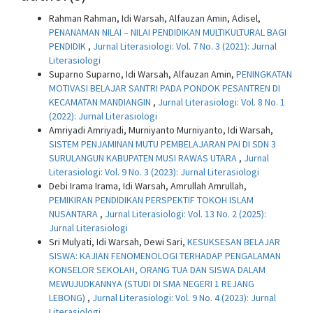
Rahman Rahman, Idi Warsah, Alfauzan Amin, Adisel,
PENANAMAN NILAI – NILAI PENDIDIKAN MULTIKULTURAL BAGI
PENDIDIK
,
Jurnal Literasiologi: Vol. 7 No. 3 (2021): Jurnal
Literasiologi
Suparno Suparno, Idi Warsah, Alfauzan Amin,
PENINGKATAN
MOTIVASI BELAJAR SANTRI PADA PONDOK PESANTREN DI
KECAMATAN MANDIANGIN
,
Jurnal Literasiologi: Vol. 8 No. 1
(2022): Jurnal Literasiologi
Amriyadi Amriyadi, Murniyanto Murniyanto, Idi Warsah,
SISTEM PENJAMINAN MUTU PEMBELAJARAN PAI DI SDN 3
SURULANGUN KABUPATEN MUSI RAWAS UTARA
,
Jurnal
Literasiologi: Vol. 9 No. 3 (2023): Jurnal Literasiologi
Debi Irama Irama, Idi Warsah, Amrullah Amrullah,
PEMIKIRAN PENDIDIKAN PERSPEKTIF TOKOH ISLAM
NUSANTARA
,
Jurnal Literasiologi: Vol. 13 No. 2 (2025):
Jurnal Literasiologi
Sri Mulyati, Idi Warsah, Dewi Sari,
KESUKSESAN BELAJAR
SISWA: KAJIAN FENOMENOLOGI TERHADAP PENGALAMAN
KONSELOR SEKOLAH, ORANG TUA DAN SISWA DALAM
MEWUJUDKANNYA (STUDI DI SMA NEGERI 1 REJANG
LEBONG)
,
Jurnal Literasiologi: Vol. 9 No. 4 (2023): Jurnal
Literasiologi