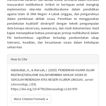
masyarakat multikultural. Artikel ini bertujuan untuk mengkaji
implementasi nilai-nilai multikulturalisme dalam pendidikan
agama Islam di SMA Negeri 4 Lubuk Linggau, dan pengaruhnya
dalam pembinaan akhlak siswa. Penelitian ini menggunakan
pendekatan kualitatif deskriptif dengan teknik pengumpulan
data berupa observasi, wawancara, dan studi dokumentasi. Hasil
kajian menunjukkan bahwa penerapan prinsip multikultural dalam
PAI berkontribusi signifikan terhadap pembentukan sikap
toleransi, keadilan, dan kesantunan siswa dalam kehidupan
sehari-hari.
Article
How to Cite
Details
Habibullah, H., & Warsah, I. (2025). PENDIDIKAN AGAMA ISLAM
MULTIKULTURALISME DALAM MEMBINA AKHLAK SISWA DI
SEKOLAH MENENGAH ATAS NEGERI 4 LUBUK LINGGAU.
Jurnal
Literasiologi
,
13
(3).
https://doi.org/10.47783/literasiologi.v13i3.970
More Citation Formats