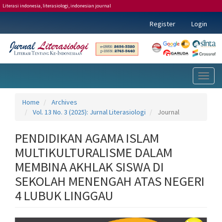
Literasi indonesia, literasiologi, indonesian journal
Main
Register
Login
Navigation
Main
Content
Sidebar
Toggl
naviga
Home
Archives
Vol. 13 No. 3 (2025): Jurnal Literasiologi
Journal
PENDIDIKAN AGAMA ISLAM
MULTIKULTURALISME DALAM
MEMBINA AKHLAK SISWA DI
SEKOLAH MENENGAH ATAS NEGERI
4 LUBUK LINGGAU